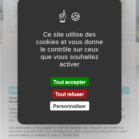
Ce site utilise des
cookies et vous donne
le contrôle sur ceux
que vous souhaitez
activer
Tout accepter
EHPAD la Clairière
Tout refuser
Adresse :
658 rue des Bourgoins - 45200 Amilly
Secrétariat :
02 38 95 47 31
Personnaliser
Dans une structure à caractère familial, la Clairière accueille 52 résidents sur
chaque étage (104 résidents au total).
La taille humaine de l’établissement favorise particulièrement la proximité avec
une équipe soignante qualifiée.
Nos principales préoccupations sont de répondre aux besoins du résident et
d’assurer son bien-être. Par conséquence, nous proposons une prise en soins
personnalisée et adaptée à chacun d’entre eux.